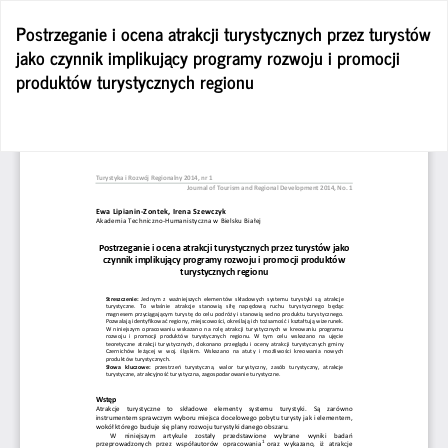
Wróć
Postrzeganie i ocena atrakcji turystycznych przez turystów
do
jako czynnik implikujący programy rozwoju i promocji
szczegółów
produktów turystycznych regionu
artykułu
Po
Po
P