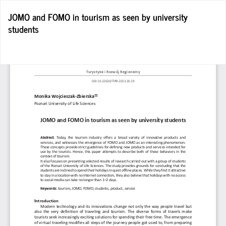
Wróć
JOMO and FOMO in tourism as seen by university
do
students
szczegółów
artykułu
Po
Po
P