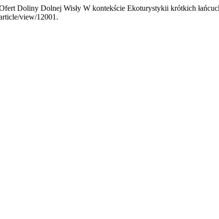
 Ofert Doliny Dolnej Wisły W kontekście Ekoturystykii krótkich łańc
article/view/12001.