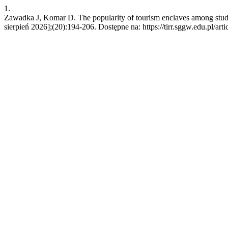
1.
Zawadka J, Komar D. The popularity of tourism enclaves among stude
sierpień 2026];(20):194-206. Dostępne na: https://tirr.sggw.edu.pl/art