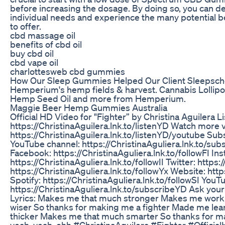
before increasing the dosage. By doing so, you can d
individual needs and experience the many potential
to offer.
cbd massage oil
benefits of cbd oil
buy cbd oil
cbd vape oil
charlottesweb cbd gummies
How Our Sleep Gummies Helped Our Client Sleepsch
Hemperium's hemp fields & harvest. Cannabis Lollip
Hemp Seed Oil and more from Hemperium.
Maggie Beer Hemp Gummies Australia
Official HD Video for "Fighter” by Christina Aguilera Li
https://ChristinaAguilera.lnk.to/listenYD Watch more v
https://ChristinaAguilera.lnk.to/listenYD/youtube Subsc
YouTube channel: https://ChristinaAguliera.lnk.to/sub
Facebook: https://ChristinaAguliera.lnk.to/followFI In
https://ChristinaAguliera.lnk.to/followII Twitter: https:
https://ChristinaAguliera.lnk.to/followYx Website: http
Spotify: https://ChristinaAguliera.lnk.to/followSI YouT
https://ChristinaAguliera.lnk.to/subscribeYD Ask your 
Lyrics: Makes me that much stronger Makes me work a
wiser So thanks for making me a fighter Made me learn a
thicker Makes me that much smarter So thanks for mak
yeah, yeah, ohh #ChristinaAguilera #Fighter #Officia