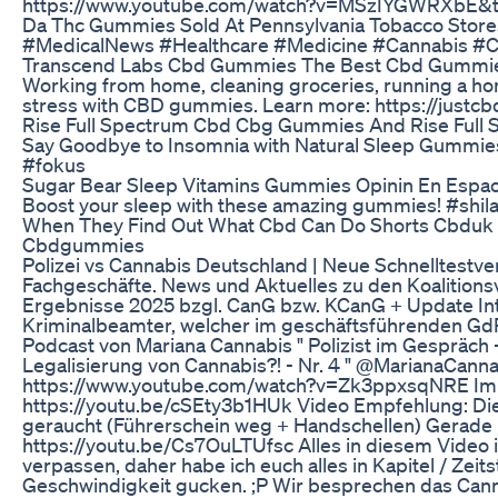
https://www.youtube.com/watch?v=MSzIYGWRXbE&
Da Thc Gummies Sold At Pennsylvania Tobacco Stores 
#MedicalNews #Healthcare #Medicine #Cannabis #
Transcend Labs Cbd Gummies The Best Cbd Gummi
Working from home, cleaning groceries, running a home 
stress with CBD gummies. Learn more: https://justc
Rise Full Spectrum Cbd Cbg Gummies And Rise Full 
Say Goodbye to Insomnia with Natural Sleep Gummie
#fokus
Sugar Bear Sleep Vitamins Gummies Opinin En Espao
Boost your sleep with these amazing gummies! #shila
When They Find Out What Cbd Can Do Shorts Cbduk 
Cbdgummies
Polizei vs Cannabis Deutschland | Neue Schnelltestve
Fachgeschäfte. News und Aktuelles zu den Koalition
Ergebnisse 2025 bzgl. CanG bzw. KCanG + Update Int
Kriminalbeamter, welcher im geschäftsführenden GdP
Podcast von Mariana Cannabis " Polizist im Gespräch -
Legalisierung von Cannabis?! - Nr. 4 " @MarianaCanna
https://www.youtube.com/watch?v=Zk3ppxsqNRE Im 
https://youtu.be/cSEty3b1HUk Video Empfehlung: Dies
geraucht (Führerschein weg + Handschellen) Gerade 
https://youtu.be/Cs7OuLTUfsc Alles in diesem Video ist
verpassen, daher habe ich euch alles in Kapitel / Zeits
Geschwindigkeit gucken. ;P Wir besprechen das Canna