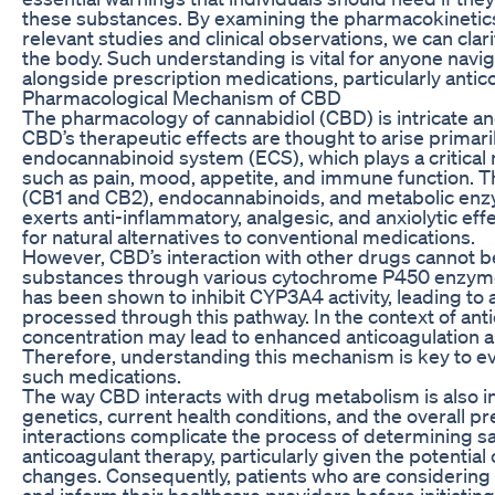
these substances. By examining the pharmacokinetics
relevant studies and clinical observations, we can cla
the body. Such understanding is vital for anyone navi
alongside prescription medications, particularly antico
Pharmacological Mechanism of CBD
The pharmacology of cannabidiol (CBD) is intricate and
CBD’s therapeutic effects are thought to arise primaril
endocannabinoid system (ECS), which plays a critical 
such as pain, mood, appetite, and immune function. 
(CB1 and CB2), endocannabinoids, and metabolic enz
exerts anti-inflammatory, analgesic, and anxiolytic eff
for natural alternatives to conventional medications.
However, CBD’s interaction with other drugs cannot b
substances through various cytochrome P450 enzym
has been shown to inhibit CYP3A4 activity, leading to 
processed through this pathway. In the context of anti
concentration may lead to enhanced anticoagulation a
Therefore, understanding this mechanism is key to ev
such medications.
The way CBD interacts with drug metabolism is also in
genetics, current health conditions, and the overall 
interactions complicate the process of determining s
anticoagulant therapy, particularly given the potenti
changes. Consequently, patients who are considering
and inform their healthcare providers before initiatin