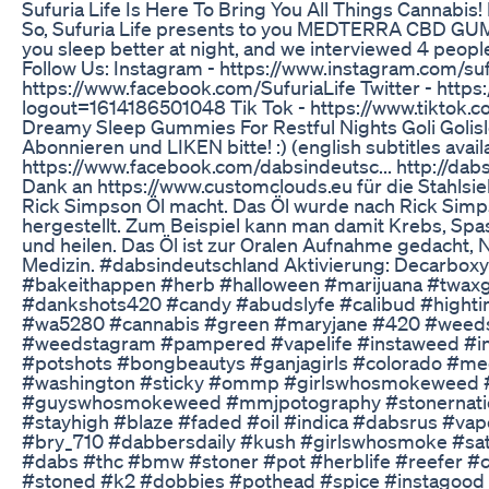
Sufuria Life Is Here To Bring You All Things Cannabis! 
So, Sufuria Life presents to you MEDTERRA CBD GUMMI
you sleep better at night, and we interviewed 4 peopl
Follow Us: Instagram - https://www.instagram.com/suf
https://www.facebook.com/SufuriaLife Twitter - https
logout=1614186501048 Tik Tok - https://www.tiktok.c
Dreamy Sleep Gummies For Restful Nights Goli Goli
Abonnieren und LIKEN bitte! :) (english subtitles avail
https://www.facebook.com/dabsindeutsc... http://dab
Dank an https://www.customclouds.eu für die Stahlsie
Rick Simpson Öl macht. Das Öl wurde nach Rick Si
hergestellt. Zum Beispiel kann man damit Krebs, Spas
und heilen. Das Öl ist zur Oralen Aufnahme gedacht
Medizin. #dabsindeutschland Aktivierung: Decarboxy
#bakeithappen #herb #halloween #marijuana #twaxga
#dankshots420 #candy #abudslyfe #calibud #highti
#wa5280 #cannabis #green #maryjane #420 #wee
#weedstagram #pampered #vapelife #instaweed #i
#potshots #bongbeautys #ganjagirls #colorado #med
#washington #sticky #ommp #girlswhosmokeweed #
#guyswhosmokeweed #mmjpotography #stonernation
#stayhigh #blaze #faded #oil #indica #dabsrus #va
#bry_710 #dabbersdaily #kush #girlswhosmoke #sa
#dabs #thc #bmw #stoner #pot #herblife #reefer #
#stoned #k2 #dobbies #pothead #spice #instagood