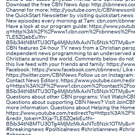
Download the free CBN News App: http://cbnnews.
Channel for more: http://youtube.com/c/CBNnewson
the QuickStart Newsletter by visiting quickstart.new
New episodes every morning at 7am: cbn.com/cbnnew
Have a look at our program guide: https://www.youtu
q=http%3A%2F%2Fwww1.cbn.com%2Fcbnnews%2Fnew
7LE5ZQebEu1fn-
B5ib34tN8MTU3OTg4MjMzMkAxNTc5Nzk1OTMy&v=P
CBN features 24-hour TV news from a Christian per
independent news programming to an underserved aud
Christians around the world. Comments below do not n
this live feed with your friends and family: https:/
Facebook: https://www.facebook.com/cbnnews/ Like u
https://twitter.com/CBNNews Follow us on Instagram
Contact News Editors: https://www.youtube.com/redi
q=https%3A%2F%2Fwww1.cbn.com%2Fcontact%2Fcont
B5ib34tN8MTU3OTg4MjMzMkAxNTc5Nzk1OTMy&v=P
Questions about other CBN programs: Visit WatchCB
Questions about supporting CBN News? Visit JoinCB
more information. Questions about Helping the Home
https://www.youtube.com/redirect?q=https%3A%2
&redir_token=3Xja-7LE5ZQebEu1fn-
B5ib34tN8MTU3OTg4MjMzMkAxNTc5Nzk1OTMy&v=P
#breakingnews #politicalnews #christiannews #chris
#cbnnews