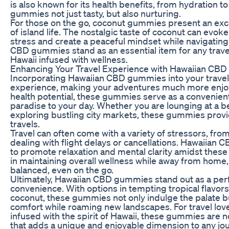
is also known for its health benefits, from hydration 
gummies not just tasty, but also nurturing.
For those on the go, coconut gummies present an excell
of island life. The nostalgic taste of coconut can evoke
stress and create a peaceful mindset while navigatin
CBD gummies stand as an essential item for any travel l
Hawaii infused with wellness.
Enhancing Your Travel Experience with Hawaiian CB
Incorporating Hawaiian CBD gummies into your travel 
experience, making your adventures much more enjoya
health potential, these gummies serve as a convenien
paradise to your day. Whether you are lounging at a be
exploring bustling city markets, these gummies prov
travels.
Travel can often come with a variety of stressors, fro
dealing with flight delays or cancellations. Hawaiian
to promote relaxation and mental clarity amidst these
in maintaining overall wellness while away from home,
balanced, even on the go.
Ultimately, Hawaiian CBD gummies stand out as a perfec
convenience. With options in tempting tropical flavors
coconut, these gummies not only indulge the palate but
comfort while roaming new landscapes. For travel lov
infused with the spirit of Hawaii, these gummies are n
that adds a unique and enjoyable dimension to any jou