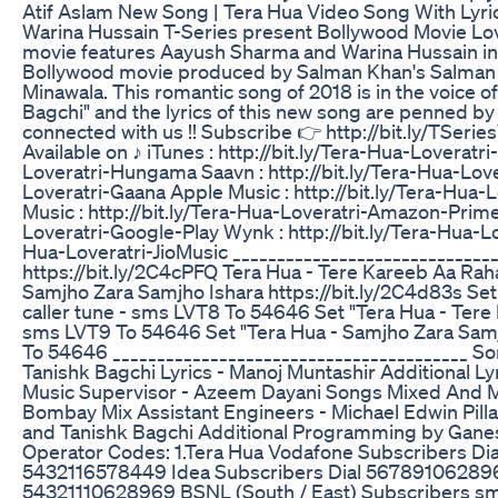
Atif Aslam New Song | Tera Hua Video Song With Lyric
Warina Hussain T-Series present Bollywood Movie Lovey
movie features Aayush Sharma and Warina Hussain in 
Bollywood movie produced by Salman Khan's Salman K
Minawala. This romantic song of 2018 is in the voice o
Bagchi" and the lyrics of this new song are penned by
connected with us !! Subscribe 👉 http://bit.ly/TSeri
Available on ♪ iTunes : http://bit.ly/Tera-Hua-Loveratr
Loveratri-Hungama Saavn : http://bit.ly/Tera-Hua-Lover
Loveratri-Gaana Apple Music : http://bit.ly/Tera-Hu
Music : http://bit.ly/Tera-Hua-Loveratri-Amazon-Prime
Loveratri-Google-Play Wynk : http://bit.ly/Tera-Hua-Lov
Hua-Loveratri-JioMusic ______________________________
https://bit.ly/2C4cPFQ Tera Hua - Tere Kareeb Aa Rah
Samjho Zara Samjho Ishara https://bit.ly/2C4d83s Set 
caller tune - sms LVT8 To 54646 Set "Tera Hua - Tere 
sms LVT9 To 54646 Set "Tera Hua - Samjho Zara Samjh
To 54646 ________________________________________ So
Tanishk Bagchi Lyrics - Manoj Muntashir Additional 
Music Supervisor - Azeem Dayani Songs Mixed And Ma
Bombay Mix Assistant Engineers - Michael Edwin Pill
and Tanishk Bagchi Additional Programming by Ganesh
Operator Codes: 1.Tera Hua Vodafone Subscribers Dia
5432116578449 Idea Subscribers Dial 567891062896
54321110628969 BSNL (South / East) Subscribers s