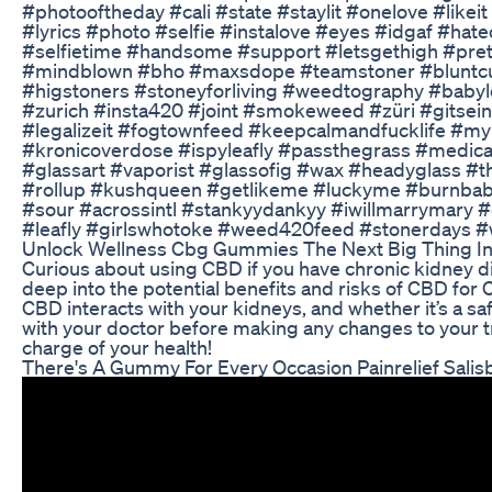
#photooftheday #cali #state #staylit #onelove #likeit
#lyrics #photo #selfie #instalove #eyes #idgaf #hateo
#selfietime #handsome #support #letsgethigh #pret
#mindblown #bho #maxsdope #teamstoner #bluntcult
#higstoners #stoneyforliving #weedtography #babyl
#zurich #insta420 #joint #smokeweed #züri #gitse
#legalizeit #fogtownfeed #keepcalmandfucklife #m
#kronicoverdose #ispyleafly #passthegrass #medicate
#glassart #vaporist #glassofig #wax #headyglass #th
#rollup #kushqueen #getlikeme #luckyme #burnbab
#sour #acrossintl #stankyydankyy #iwillmarrymary
#leafly #girlswhotoke #weed420feed #stonerdays 
Unlock Wellness Cbg Gummies The Next Big Thing 
Curious about using CBD if you have chronic kidney di
deep into the potential benefits and risks of CBD for
CBD interacts with your kidneys, and whether it’s a sa
with your doctor before making any changes to your t
charge of your health!
There's A Gummy For Every Occasion Painrelief Sa