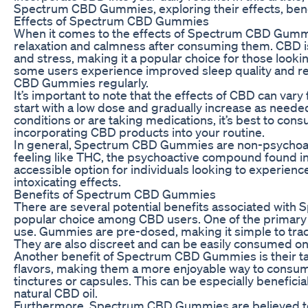
Spectrum CBD Gummies, exploring their effects, ben
Effects of Spectrum CBD Gummies
When it comes to the effects of Spectrum CBD Gummi
relaxation and calmness after consuming them. CBD is 
and stress, making it a popular choice for those lookin
some users experience improved sleep quality and r
CBD Gummies regularly.
It’s important to note that the effects of CBD can vary 
start with a low dose and gradually increase as needed
conditions or are taking medications, it’s best to cons
incorporating CBD products into your routine.
In general, Spectrum CBD Gummies are non-psychoact
feeling like THC, the psychoactive compound found i
accessible option for individuals looking to experienc
intoxicating effects.
Benefits of Spectrum CBD Gummies
There are several potential benefits associated wi
popular choice among CBD users. One of the primary b
use. Gummies are pre-dosed, making it simple to tra
They are also discreet and can be easily consumed on
Another benefit of Spectrum CBD Gummies is their ta
flavors, making them a more enjoyable way to consu
tinctures or capsules. This can be especially beneficial
natural CBD oil.
Furthermore, Spectrum CBD Gummies are believed to 