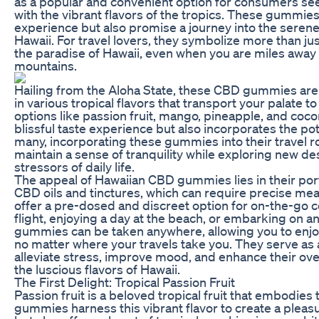
as a popular and convenient option for consumers see
with the vibrant flavors of the tropics. These gummies 
experience but also promise a journey into the seren
Hawaii. For travel lovers, they symbolize more than jus
the paradise of Hawaii, even when you are miles away 
mountains.
Hailing from the Aloha State, these CBD gummies are
in various tropical flavors that transport your palate t
options like passion fruit, mango, pineapple, and co
blissful taste experience but also incorporates the po
many, incorporating these gummies into their travel r
maintain a sense of tranquility while exploring new de
stressors of daily life.
The appeal of Hawaiian CBD gummies lies in their porta
CBD oils and tinctures, which can require precise me
offer a pre-dosed and discreet option for on-the-go
flight, enjoying a day at the beach, or embarking on a
gummies can be taken anywhere, allowing you to enjoy
no matter where your travels take you. They serve as a
alleviate stress, improve mood, and enhance their overa
the luscious flavors of Hawaii.
The First Delight: Tropical Passion Fruit
Passion fruit is a beloved tropical fruit that embodie
gummies harness this vibrant flavor to create a pleas