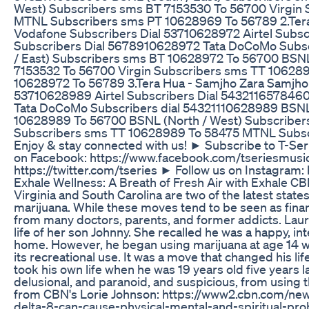
West) Subscribers sms BT 7153530 To 56700 Virgin
MTNL Subscribers sms PT 10628969 To 56789 2.Tera
Vodafone Subscribers Dial 53710628972 Airtel Subsc
Subscribers Dial 5678910628972 Tata DoCoMo Subsc
/ East) Subscribers sms BT 10628972 To 56700 BSNL
7153532 To 56700 Virgin Subscribers sms TT 10628
10628972 To 56789 3.Tera Hua - Samjho Zara Samjho 
53710628989 Airtel Subscribers Dial 543211657846
Tata DoCoMo Subscribers dial 54321110628989 BSNL 
10628989 To 56700 BSNL (North / West) Subscribers
Subscribers sms TT 10628989 To 58475 MTNL Subsc
Enjoy & stay connected with us! ► Subscribe to T-Seri
on Facebook: https://www.facebook.com/tseriesmusic 
https://twitter.com/tseries ► Follow us on Instagram: 
Exhale Wellness: A Breath of Fresh Air with Exhale 
Virginia and South Carolina are two of the latest state
marijuana. While these moves tend to be seen as finan
from many doctors, parents, and former addicts. Lau
life of her son Johnny. She recalled he was a happy, int
home. However, he began using marijuana at age 14 w
its recreational use. It was a move that changed his lif
took his own life when he was 19 years old five years 
delusional, and paranoid, and suspicious, from using th
from CBN's Lorie Johnson: https://www2.cbn.com/new
delta-8-can-cause-physical-mental-and-spiritual-p