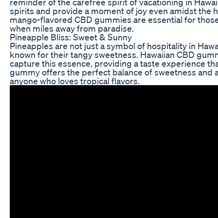
reminder of the carefree spirit of vacationing in Hawaii.
spirits and provide a moment of joy even amidst the hu
mango-flavored CBD gummies are essential for those 
when miles away from paradise.
Pineapple Bliss: Sweet & Sunny
Pineapples are not just a symbol of hospitality in Hawai
known for their tangy sweetness. Hawaiian CBD gummi
capture this essence, providing a taste experience tha
gummy offers the perfect balance of sweetness and aci
anyone who loves tropical flavors.