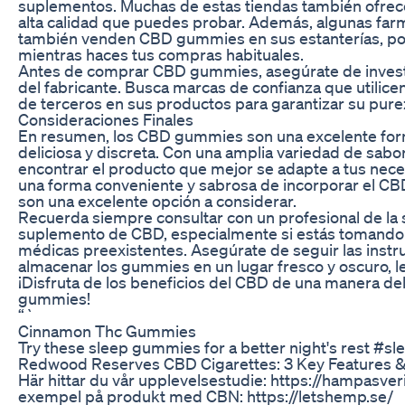
suplementos. Muchas de estas tiendas también ofre
alta calidad que puedes probar. Además, algunas farm
también venden CBD gummies en sus estanterías, por
mientras haces tus compras habituales.
Antes de comprar CBD gummies, asegúrate de investig
del fabricante. Busca marcas de confianza que utilice
de terceros en sus productos para garantizar su pure
Consideraciones Finales
En resumen, los CBD gummies son una excelente fo
deliciosa y discreta. Con una amplia variedad de sab
encontrar el producto que mejor se adapte a tus nece
una forma conveniente y sabrosa de incorporar el CBD
son una excelente opción a considerar.
Recuerda siempre consultar con un profesional de la
suplemento de CBD, especialmente si estás tomando
médicas preexistentes. Asegúrate de seguir las instr
almacenar los gummies en un lugar fresco y oscuro, le
¡Disfruta de los beneficios del CBD de una manera de
gummies!
“`
Cinnamon Thc Gummies
Try these sleep gummies for a better night's rest 
​​Redwood Reserves CBD Cigarettes: 3 Key Features &
Här hittar du vår upplevelsestudie: https://hampasve
exempel på produkt med CBN: https://letshemp.se/