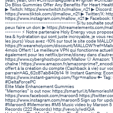
Do Bliss Gummies Offer Any Benefits For Heart Health
▶ Twitch: https://www.twitch.tv/mallow_n21 ▶ Discord:
https://www.tiktok.com/@mallow_n21 ▶ Twitter/X: htt
https://www.instagram.com/mallow_n21 ▶ Facebook: 
---------------------------------------- Si tu souhaite s
peux faire un don: ▶ https://streamelements.com/mallow
--------- ⚡️ Notre partenaire Holy Energy vous propose
tea & hydratation qui sont juste incroyable, je vous 
les jours) Vous avez -10% sur tout le site code MALLO
https://fr.weareholy.com/discount/MALLOW?ref=Mall
4mois Offert ! Le meilleure VPN qui fonctionne actue
également pour les netflix/prime/disney dans d'autres
https://www.cyberghostvpn.com/Mallow 👕 Amazon: T
chaîne ! https://www.amazon.fr/amazonprime?_encod
offert à la création du compte (Cashback à vie) sur vo
parrain=AG_62c87ab840b14 🎯 Instant Gaming: Econom
https://www.instant-gaming.com/?igr=mallow 🔑 Tag
#DeltaForcePC
Elite Male Enhancement Gummies
“Memories” is out now: https://smarturl.it/MemoriesMa
https://www.facebook.com/maroon5 https://twitter.
https://www.instagram.com/maroon5 Sign up for updat
#Maroon5 #Memories #M5 Music video by Maroon 5 
Records (222 Records) http://vevo.ly/wdiQiA