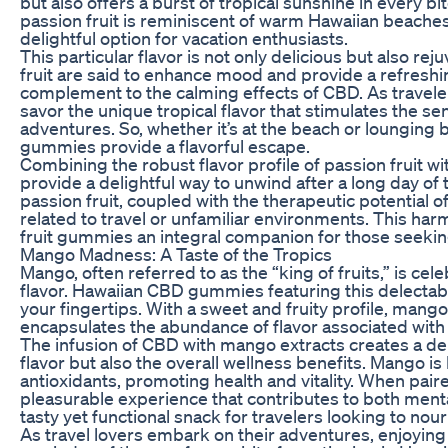
but also offers a burst of tropical sunshine in every bit
passion fruit is reminiscent of warm Hawaiian beaches
delightful option for vacation enthusiasts.
This particular flavor is not only delicious but also re
fruit are said to enhance mood and provide a refreshin
complement to the calming effects of CBD. As travele
savor the unique tropical flavor that stimulates the
adventures. So, whether it’s at the beach or lounging b
gummies provide a flavorful escape.
Combining the robust flavor profile of passion fruit 
provide a delightful way to unwind after a long day of 
passion fruit, coupled with the therapeutic potential 
related to travel or unfamiliar environments. This ha
fruit gummies an integral companion for those seeking
Mango Madness: A Taste of the Tropics
Mango, often referred to as the “king of fruits,” is cele
flavor. Hawaiian CBD gummies featuring this delectable 
your fingertips. With a sweet and fruity profile, mang
encapsulates the abundance of flavor associated with H
The infusion of CBD with mango extracts creates a del
flavor but also the overall wellness benefits. Mango is
antioxidants, promoting health and vitality. When pa
pleasurable experience that contributes to both menta
tasty yet functional snack for travelers looking to nour
As travel lovers embark on their adventures, enjoyin