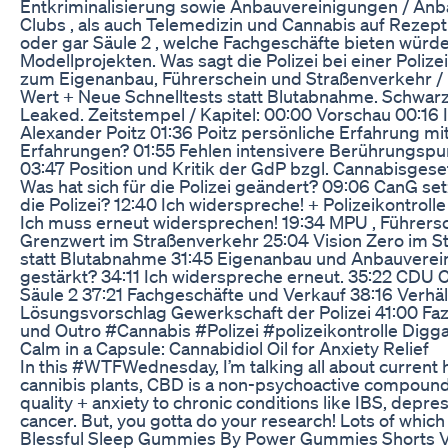
Entkriminalisierung sowie Anbauvereinigungen / Anb
Clubs , als auch Telemedizin und Cannabis auf Rezept
oder gar Säule 2 , welche Fachgeschäfte bieten würde
Modellprojekten. Was sagt die Polizei bei einer Polizei
zum Eigenanbau, Führerschein und Straßenverkehr
Wert + Neue Schnelltests statt Blutabnahme. Schwa
Leaked. Zeitstempel / Kapitel: 00:00 Vorschau 00:16 
Alexander Poitz 01:36 Poitz persönliche Erfahrung mi
Erfahrungen? 01:55 Fehlen intensivere Berührungspu
03:47 Position und Kritik der GdP bzgl. Cannabisgeset
Was hat sich für die Polizei geändert? 09:06 CanG se
die Polizei? 12:40 Ich widerspreche! + Polizeikontro
Ich muss erneut widersprechen! 19:34 MPU , Führe
Grenzwert im Straßenverkehr 25:04 Vision Zero im S
statt Blutabnahme 31:45 Eigenanbau und Anbauverei
gestärkt? 34:11 Ich widerspreche erneut. 35:22 CDU
Säule 2 37:21 Fachgeschäfte und Verkauf 38:16 Verhä
Lösungsvorschlag Gewerkschaft der Polizei 41:00 Fa
und Outro #Cannabis #Polizei #polizeikontrolle Diggaa
Calm in a Capsule: Cannabidiol Oil for Anxiety Relief
In this #WTFWednesday, I’m talking all about current
cannibis plants, CBD is a non-psychoactive compoun
quality + anxiety to chronic conditions like IBS, depres
cancer. But, you gotta do your research! Lots of which
Blessful Sleep Gummies By Power Gummies Shorts Vi