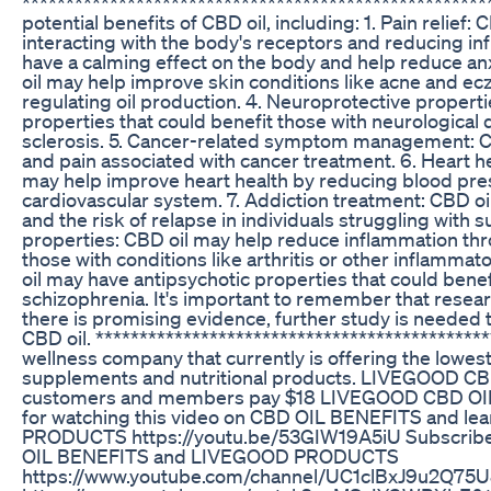
*****************************************************
potential benefits of CBD oil, including: 1. Pain relief:
interacting with the body's receptors and reducing inf
have a calming effect on the body and help reduce anx
oil may help improve skin conditions like acne and e
regulating oil production. 4. Neuroprotective propert
properties that could benefit those with neurological 
sclerosis. 5. Cancer-related symptom management: CBD
and pain associated with cancer treatment. 6. Heart h
may help improve heart health by reducing blood pre
cardiovascular system. 7. Addiction treatment: CBD 
and the risk of relapse in individuals struggling with
properties: CBD oil may help reduce inflammation thr
those with conditions like arthritis or other inflammat
oil may have antipsychotic properties that could benefi
schizophrenia. It's important to remember that research 
there is promising evidence, further study is needed t
CBD oil. *********************************************
wellness company that currently is offering the lowes
supplements and nutritional products. LIVEGOOD CBD O
customers and members pay $18 LIVEGOOD CBD OIL f
for watching this video on CBD OIL BENEFITS and l
PRODUCTS https://youtu.be/53GIW19A5iU Subscribe 
OIL BENEFITS and LIVEGOOD PRODUCTS
https://www.youtube.com/channel/UC1clBxJ9u2Q7