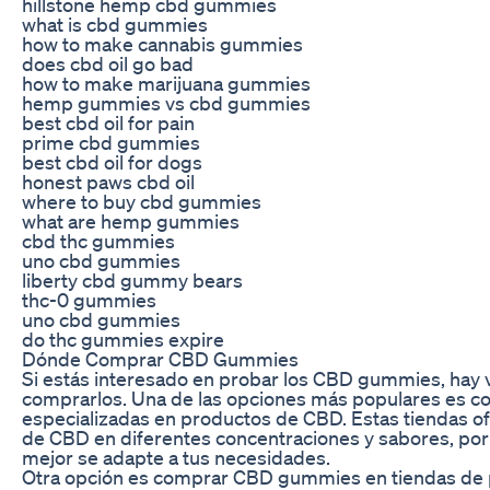
hillstone hemp cbd gummies
what is cbd gummies
how to make cannabis gummies
does cbd oil go bad
how to make marijuana gummies
hemp gummies vs cbd gummies
best cbd oil for pain
prime cbd gummies
best cbd oil for dogs
honest paws cbd oil
where to buy cbd gummies
what are hemp gummies
cbd thc gummies
uno cbd gummies
liberty cbd gummy bears
thc-0 gummies
uno cbd gummies
do thc gummies expire
Dónde Comprar CBD Gummies
Si estás interesado en probar los CBD gummies, hay 
comprarlos. Una de las opciones más populares es c
especializadas en productos de CBD. Estas tiendas 
de CBD en diferentes concentraciones y sabores, por
mejor se adapte a tus necesidades.
Otra opción es comprar CBD gummies en tiendas de p