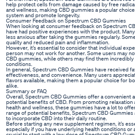
help protect cells from damage caused by free radicals
and wellness, making CBD gummies a popular choice 
system and promote longevity.
Consumer Feedback on Spectrum CBD Gummies
When looking at consumer feedback on Spectrum CBD
have had positive experiences with the product. Many
less anxious after taking the gummies regularly. Som
quality and reduced pain and inflammation.
However, it’s essential to consider that individual ex
person may not work for another. Some users may not
CBD gummies, while others may find them incredibly b
conditions.
In general, Spectrum CBD Gummies have received favo
effectiveness, and convenience. Many users appreciate
flavors available, making them a popular choice fo
alike.
Summary or FAQ
Overall, Spectrum CBD Gummies offer a convenient a
potential benefits of CBD. From promoting relaxation 
health and wellness, these gummies have a lot to off
range of potential benefits, Spectrum CBD Gummies a
to incorporate CBD into their daily routine.
Before starting any new supplement regimen, it’s essen
especially if you have underlying health conditions or a
crucial to start with a low dose of Spectrum CBD G