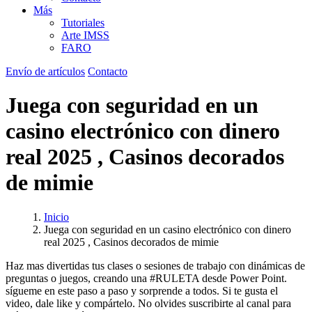
Más
Tutoriales
Arte IMSS
FARO
Envío de artículos
Contacto
Juega con seguridad en un
casino electrónico con dinero
real 2025 , Casinos decorados
de mimie
Inicio
Juega con seguridad en un casino electrónico con dinero
real 2025 , Casinos decorados de mimie
Haz mas divertidas tus clases o sesiones de trabajo con dinámicas de
preguntas o juegos, creando una #RULETA desde Power Point.
sígueme en este paso a paso y sorprende a todos. Si te gusta el
video, dale like y compártelo. No olvides suscribirte al canal para