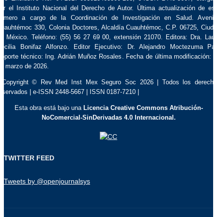
or el Instituto Nacional del Derecho de Autor. Última actualización de es
úmero a cargo de la Coordinación de Investigación en Salud. Aveni
uauhtémoc 330, Colonia Doctores, Alcaldía Cuauhtémoc, C.P. 06725, Ciud
e México. Teléfono: (55) 56 27 69 00, extensión 21070. Editora: Dra. Lau
ecilia Bonifaz Alfonzo. Editor Ejecutivo: Dr. Alejandro Moctezuma Pa
oporte técnico: Ing. Adrián Muñoz Rosales. Fecha de última modificación: 
e marzo de 2026.
 Copyright © Rev Med Inst Mex Seguro Soc 2026 | Todos los derech
eservados | e-ISSN 2448-5667 | ISSN 0187-7210 |
Esta obra está bajo una
Licencia Creative Commons Atribución-
NoComercial-SinDerivadas 4.0 Internacional.
TWITTER FEED
Tweets by @openjournalsys