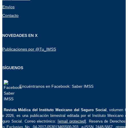
Envíos
Contacto
NOVEDADES EN X
Publicaciones por @Tu_IMSS
SÍGUENOS
Encuéntranos en Facebook: Saber IMSS
La
Revista Médica del Instituto Mexicano del Seguro Social
, volumen 6
ño 2026, es una publicación bimestral editada por el Instituto Mexicano d
eguro Social. Correo electrónico:
[email protected]
. Reserva de Derechos 
so Exclusivo No. 04-2017-053013465500-203, e-ISSN 2448-5667, otorga