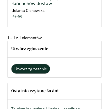
łańcuchów dostaw
Jolanta Cichowska
47-56
1 - 1 z 1 elementów
Utwórz zgłoszenie
Utwórz zgłoszenie
Ostatnio czytane 60 dni
Tourism in wartime Ukraine – condition,