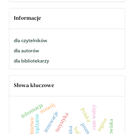
Informacje
dla czytelników
dla autorów
dla bibliotekarzy
Słowa kluczowe
rozwój
informacja
czas wolny
Polska
innowacje
turystyka
zarządzanie
region
rolnictwo
promocja
gmina