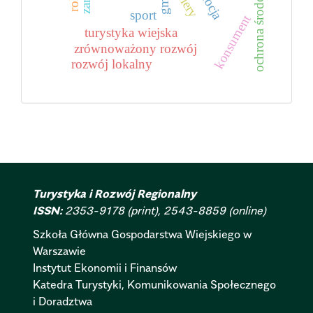
ochrona środowiska
bariery
sport
konsument
turystyka wiejska
zrównoważony rozwój
rozwój lokalny
Turystyka i Rozwój Regionalny
ISSN:
2353-9178 (print), 2543-8859 (online)
Szkoła Główna Gospodarstwa Wiejskiego w
Warszawie
Instytut Ekonomii i Finansów
Katedra Turystyki, Komunikowania Społecznego
i Doradztwa