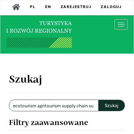
Main
PL
EN
ZAREJESTRUJ
ZALOGUJ
Navigation
Main
Content
Togg
Sidebar
navi
Szukaj
Wyszukaj
w
artykułach
Filtry zaawansowane