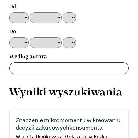
Od
Do
Według autora
Wyniki wyszukiwania
Znaczenie mikromomentu w kreowaniu
decyzji zakupowychkonsumenta
Wioletta Bieńkowska-Gołasa, Julia Rezka