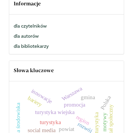
Informacje
dla czytelników
dla autorów
dla bibliotekarzy
Słowa kluczowe
Warszawa
innowacje
gmina
Polska
bariery
promocja
ochrona środowiska
kapitał społeczny
turystyka wiejska
agroturystyka
motywy
region
turystyka
rozwój
powiat
social media