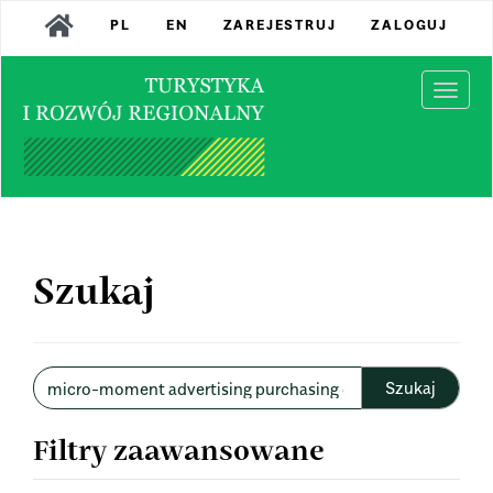
Main
PL
EN
ZAREJESTRUJ
ZALOGUJ
Navigation
Main
Content
Togg
Sidebar
navi
Szukaj
Wyszukaj
w
artykułach
Filtry zaawansowane