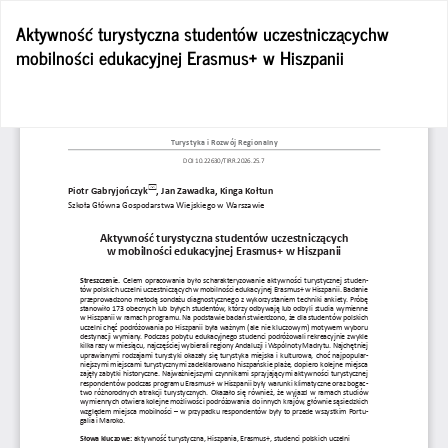
Wróć
Aktywność turystyczna studentów uczestniczącychw
do
mobilności edukacyjnej Erasmus+ w Hiszpanii
szczegółów
artykułu
Po
Po
P