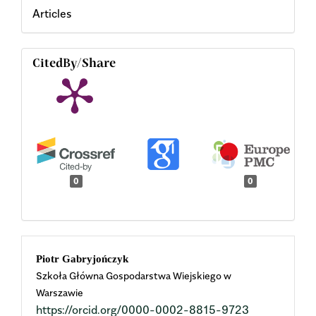
Articles
CitedBy/Share
0
0
Main
Piotr Gabryjończyk
Szkoła Główna Gospodarstwa Wiejskiego w
Article
Warszawie
https://orcid.org/0000-0002-8815-9723