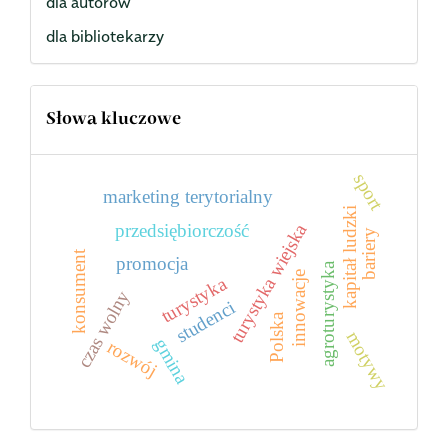
dla autorów
dla bibliotekarzy
Słowa kluczowe
sport
marketing terytorialny
kapitał ludzki
turystyka wiejska
przedsiębiorczość
bariery
konsument
promocja
agroturystyka
innowacje
turystyka
czas wolny
studenci
Polska
motywy
gmina
rozwój