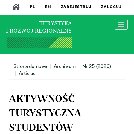
Main
PL
EN
ZAREJESTRUJ
ZALOGUJ
Navigation
Main
Content
Togg
Sidebar
navi
Strona domowa
Archiwum
Nr 25 (2026)
Articles
AKTYWNOŚĆ
TURYSTYCZNA
STUDENTÓW