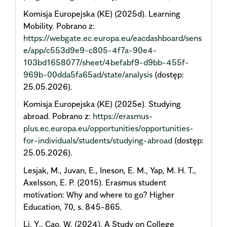
Komisja Europejska (KE) (2025d). Learning
Mobility. Pobrano z:
https://webgate.ec.europa.eu/eacdashboard/sens
e/app/c553d9e9-c805-4f7a-90e4-
103bd1658077/sheet/4befabf9-d9bb-455f-
969b-00dda5fa65ad/state/analysis
(dostęp:
25.05.2026).
Komisja Europejska (KE) (2025e). Studying
abroad. Pobrano z:
https://erasmus-
plus.ec.europa.eu/opportunities/opportunities-
for-individuals/students/studying-abroad
(dostęp:
25.05.2026).
Lesjak, M., Juvan, E., Ineson, E. M., Yap, M. H. T.,
Axelsson, E. P. (2015). Erasmus student
motivation: Why and where to go? Higher
Education, 70, s. 845-865.
Li, Y., Cao, W. (2024). A Study on College