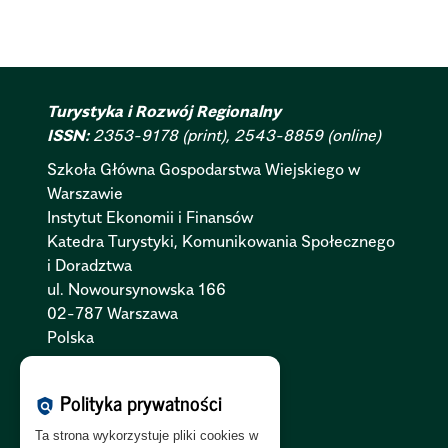
Turystyka i Rozwój Regionalny
ISSN:
2353-9178 (print), 2543-8859 (online)
Szkoła Główna Gospodarstwa Wiejskiego w
Warszawie
Instytut Ekonomii i Finansów
Katedra Turystyki, Komunikowania Społecznego
i Doradztwa
ul. Nowoursynowska 166
02-787 Warszawa
Polska
Polityka Cookies:
PL
|
EN
Polityka prywatności
policy
Polityka Prywatności:
PL
|
EN
Ta strona wykorzystuje pliki cookies w
Polityka RODO:
PL
|
EN