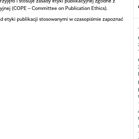
zyjęło i stosuje zasady etyki publikacyjnej zgodne z
yjnej (COPE – Committee on Publication Ethics).
 etyki publikacji stosowanymi w czasopiśmie zapoznać