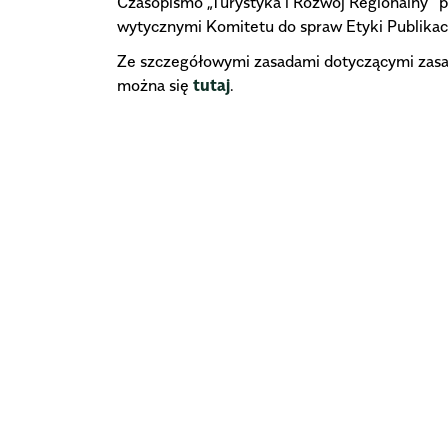
Czasopismo „Turystyka i Rozwój Regionalny” pr
wytycznymi Komitetu do spraw Etyki Publikac
Ze szczegółowymi zasadami dotyczącymi zasad
można się
tutaj
.