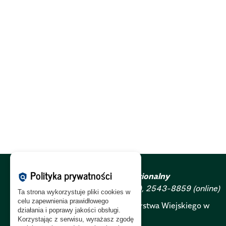
Polityka prywatności
Turystyka i Rozwój Regionalny
policy
ISSN:
2353-9178 (print), 2543-8859 (online)
Ta strona wykorzystuje pliki cookies w
celu zapewnienia prawidłowego
Szkoła Główna Gospodarstwa Wiejskiego w
działania i poprawy jakości obsługi.
Warszawie
Korzystając z serwisu, wyrażasz zgodę