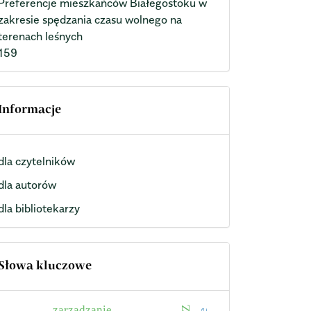
Preferencje mieszkańców Białegostoku w
zakresie spędzania czasu wolnego na
terenach leśnych
159
Informacje
dla czytelników
dla autorów
dla bibliotekarzy
Słowa kluczowe
zarządzanie