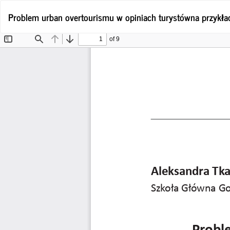
Wróć
Problem urban overtourismu w opiniach turystówna przykła
do
szczegółów
artykułu