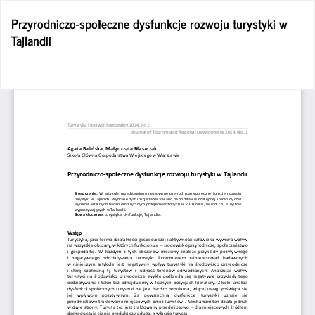
Wróć
Przyrodniczo-społeczne dysfunkcje rozwoju turystyki w
do
Tajlandii
szczegółów
artykułu
Po
Po
P