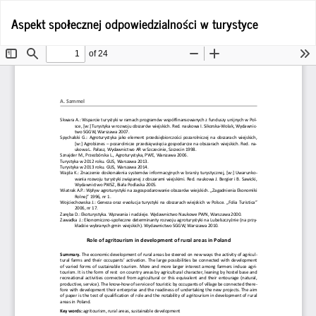
Wróć
Po
Aspekt społecznej odpowiedzialności w turystyce
Po
do
P
szczegółów
artykułu