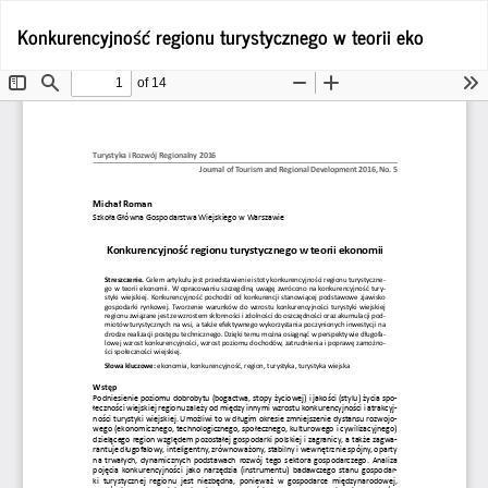
Wróć
Po
Konkurencyjność regionu turystycznego w teorii eko
Po
do
P
szczegółów
artykułu