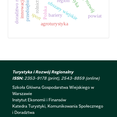
doradztwo rolnicze
przedsiębiorczość
rolnictwo
region
innowacje
rozwój
obszary wiejskie
Polska
sport
bariery
powiat
agroturystyka
Turystyka i Rozwój Regionalny
ISSN:
2353-9178 (print), 2543-8859 (online)
Szkoła Główna Gospodarstwa Wiejskiego w
Warszawie
Instytut Ekonomii i Finansów
Katedra Turystyki, Komunikowania Społecznego
i Doradztwa