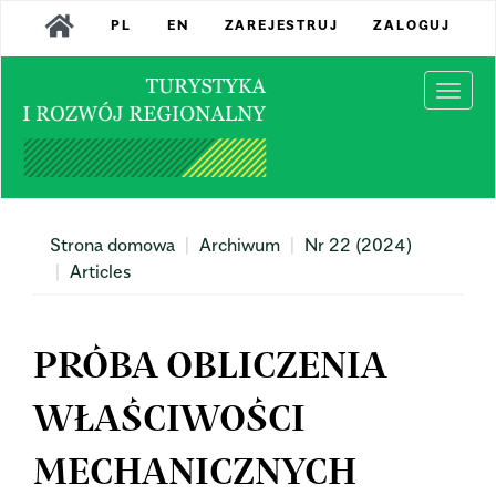
Main
PL
EN
ZAREJESTRUJ
ZALOGUJ
Navigation
Main
Content
Togg
Sidebar
navi
Strona domowa
Archiwum
Nr 22 (2024)
Articles
PRÓBA OBLICZENIA
WŁAŚCIWOŚCI
MECHANICZNYCH