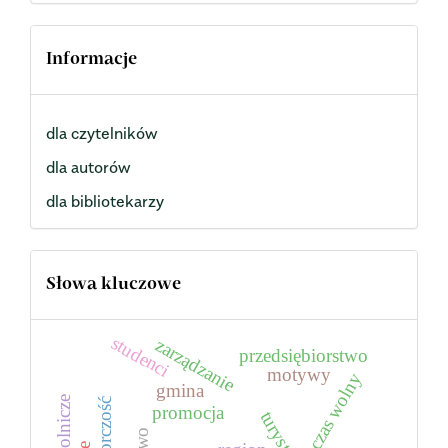
Informacje
dla czytelników
dla autorów
dla bibliotekarzy
Słowa kluczowe
studenci
zarządzanie
przedsiębiorstwo
motywy
czas wolny
gmina
promocja
turystyka