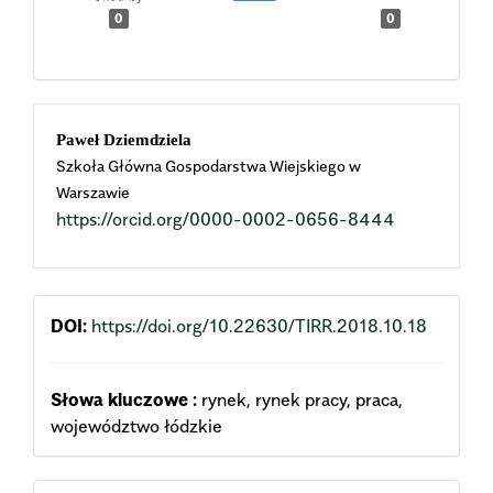
0
0
Main
Paweł Dziemdziela
Szkoła Główna Gospodarstwa Wiejskiego w
Article
Warszawie
https://orcid.org/0000-0002-0656-8444
Content
DOI:
https://doi.org/10.22630/TIRR.2018.10.18
Słowa kluczowe :
rynek, rynek pracy, praca,
województwo łódzkie