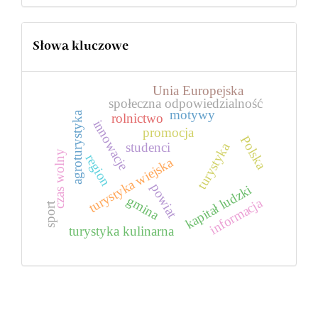
Słowa kluczowe
Unia Europejska
społeczna odpowiedzialność
motywy
agroturystyka
rolnictwo
innowacje
promocja
Polska
turystyka
studenci
czas wolny
region
turystyka wiejska
powiat
kapitał ludzki
gmina
informacja
sport
turystyka kulinarna