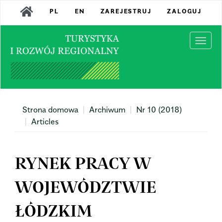
Main
PL
EN
ZAREJESTRUJ
ZALOGUJ
Navigation
Main
Content
Togg
Sidebar
navi
Strona domowa
Archiwum
Nr 10 (2018)
Articles
RYNEK PRACY W
WOJEWÓDZTWIE
ŁÓDZKIM