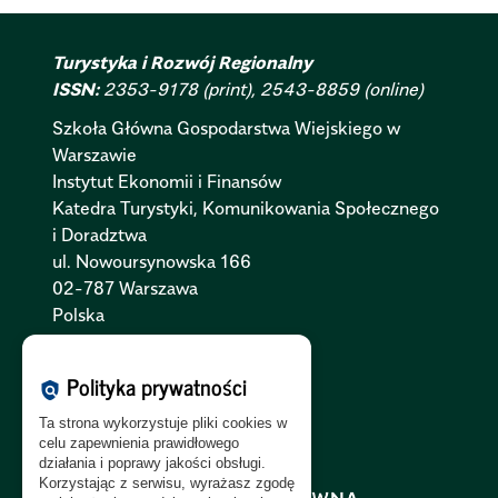
Turystyka i Rozwój Regionalny
ISSN:
2353-9178 (print), 2543-8859 (online)
Szkoła Główna Gospodarstwa Wiejskiego w
Warszawie
Instytut Ekonomii i Finansów
Katedra Turystyki, Komunikowania Społecznego
i Doradztwa
ul. Nowoursynowska 166
02-787 Warszawa
Polska
Polityka Cookies:
PL
|
EN
Polityka prywatności
policy
Polityka Prywatności:
PL
|
EN
Ta strona wykorzystuje pliki cookies w
Polityka RODO:
PL
|
EN
celu zapewnienia prawidłowego
działania i poprawy jakości obsługi.
Korzystając z serwisu, wyrażasz zgodę