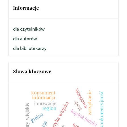
Informacje
dla czytelników
dla autorów
dla bibliotekarzy
Słowa kluczowe
Warszawa
konsument
zarządzanie
konkurencyjność
informacja
sport
turystyka wiejska
innowacje
obszary wiejskie
region
kapitał ludzki
gmina