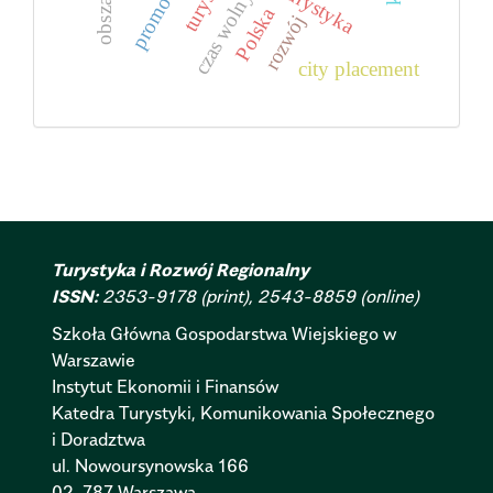
promocja
turystyka
czas wolny
Polska
rozwój
city placement
Turystyka i Rozwój Regionalny
ISSN:
2353-9178 (print), 2543-8859 (online)
Szkoła Główna Gospodarstwa Wiejskiego w
Warszawie
Instytut Ekonomii i Finansów
Katedra Turystyki, Komunikowania Społecznego
i Doradztwa
ul. Nowoursynowska 166
02-787 Warszawa