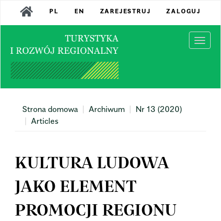
Main
PL
EN
ZAREJESTRUJ
ZALOGUJ
Navigation
Main
Content
Togg
Sidebar
navi
Strona domowa
Archiwum
Nr 13 (2020)
Articles
KULTURA LUDOWA
JAKO ELEMENT
PROMOCJI REGIONU