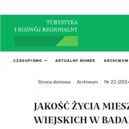
Main
Navigation
Main
Content
Sidebar
CZASOPISMO
AKTUALNY NUMER
ARCHIWUM
Strona domowa
Archiwum
Nr 22 (202
JAKOŚĆ ŻYCIA MI
WIEJSKICH W BADAN