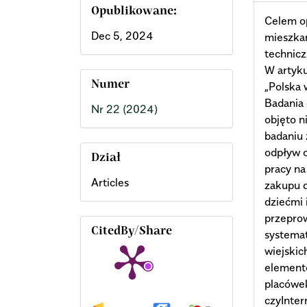
Opublikowane:
Celem o
Dec 5, 2024
mieszkań
technicz
W artyk
Numer
„Polska 
Badania
Nr 22 (2024)
objęto 
badaniu 
odpływ o
Dział
pracy na
Articles
zakupu d
dziećmi 
przepro
CitedBy/Share
systema
wiejskic
elementó
placówe
czyInter