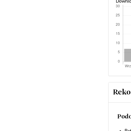
Downlo
Reko
Podo
Pat