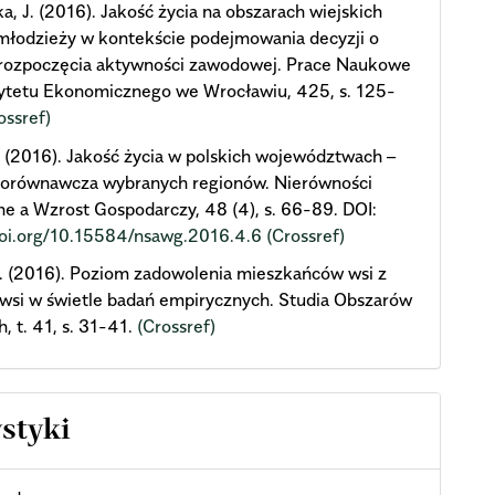
a, J. (2016). Jakość życia na obszarach wiejskich
młodzieży w kontekście podejmowania decyzji o
 rozpoczęcia aktywności zawodowej. Prace Naukowe
ytetu Ekonomicznego we Wrocławiu, 425, s. 125-
ossref)
. (2016). Jakość życia w polskich województwach –
 porównawcza wybranych regionów. Nierówności
e a Wzrost Gospodarczy, 48 (4), s. 66-89. DOI:
doi.org/10.15584/nsawg.2016.4.6
(Crossref)
J. (2016). Poziom zadowolenia mieszkańców wsi z
 wsi w świetle badań empirycznych. Studia Obszarów
h, t. 41, s. 31-41.
(Crossref)
ystyki