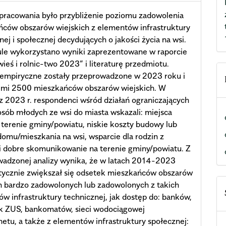
pracowania było przybliżenie poziomu zadowolenia
ców obszarów wiejskich z elementów infrastruktury
nej i społecznej decydujących o jakości życia na wsi.
ule wykorzystano wyniki zaprezentowane w raporcie
wieś i rolnic-two 2023” i literaturę przedmiotu.
 empiryczne zostały przeprowadzone w 2023 roku i
nimi 2500 mieszkańców obszarów wiejskich. W
z 2023 r. respondenci wśród działań ograniczających
sób młodych ze wsi do miasta wskazali: miejsca
 terenie gminy/powiatu, niskie koszty budowy lub
omu/mieszkania na wsi, wsparcie dla rodzin z
i dobre skomunikowanie na terenie gminy/powiatu. Z
wadzonej analizy wynika, że w latach 2014-2023
tycznie zwiększał się odsetek mieszkańców obszarów
h bardzo zadowolonych lub zadowolonych z takich
w infrastruktury technicznej, jak dostęp do: banków,
k ZUS, bankomatów, sieci wodociągowej
netu, a także z elementów infrastruktury społecznej: