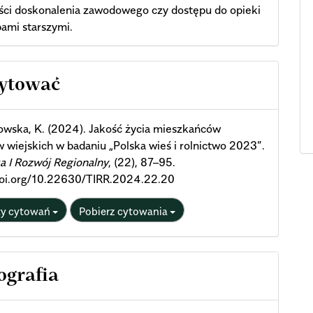
ści doskonalenia zawodowego czy dostępu do opieki
ami starszymi.
cle
cytować
ils
owska, K. (2024). Jakość życia mieszkańców
 wiejskich w badaniu „Polska wieś i rolnictwo 2023”.
a I Rozwój Regionalny
, (22), 87–95.
/doi.org/10.22630/TIRR.2024.22.20
ty cytowań
Pobierz cytowania
ografia