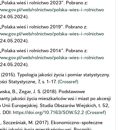
„Polaka wieś i rolnictwo 2023”. Pobrano z:
www.gov.pl/web/rolnictwo/polska-wies-i-rolnictwo
 24.05.2024).
„Polaka wieś i rolnictwo 2019”. Pobrano z:
www.gov.pl/web/rolnictwo/polska-wies-i-rolnictwo
 24.05.2024).
„Polaka wieś i rolnictwo 2014”. Pobrano z:
www.gov.pl/web/rolnictwo/polska-wies-i-rolnictwo
 24.05.2024).
. (2015). Typologia jakości życia i pomiar statystyczny.
ci Statystyczne, 7, s. 1-17.
(Crossref)
ska, B., Zegar, J. S. (2018). Podstawowe
anty jakości życia mieszkańców wsi i miast po akcesji
o Unii Europejskiej. Studia Obszarów Wiejskich, t. 52,
. DOI:
https://doi.org/10.7163/SOW.52.2
(Crossref)
., Szcześniak, M. (2017). Ekonomiczno-społeczne
iki jakości życia mieszkańców wsi. Roczniki