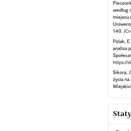
Pieczonk
według 
miejscu
Uniwers
140.
(Cr
Polak, E
analiza
Społeczn
https://
Sikora, 
życia na
Wiejskic
Stat