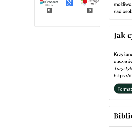
możliwo
0
0
nad osob
Arti
Jak 
Deta
Krzyżan
obszarów
Turystyk
https:/
Forma
Bibli