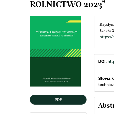
ROLNICTWO 2023”
Article
Mai
Krystyn
Szkoła G
Sidebar
Arti
https:
Cont
DOI:
htt
Słowa k
technicz
PDF
Abst