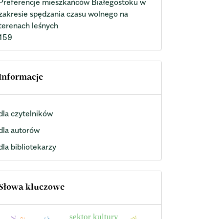
Preferencje mieszkańców Białegostoku w
zakresie spędzania czasu wolnego na
terenach leśnych
159
Informacje
dla czytelników
dla autorów
dla bibliotekarzy
Słowa kluczowe
sektor kultury