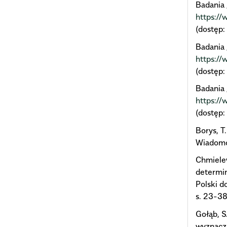
Badania 
https://
(dostęp:
Badania 
https://
(dostęp:
Badania 
https://
(dostęp:
Borys, T
Wiadomoś
Chmielew
determin
Polski d
s. 23-38
Gołąb, S
wyznaczn