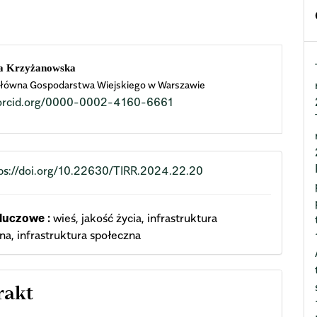
n
a Krzyżanowska
łówna Gospodarstwa Wiejskiego w Warszawie
cle
//orcid.org/0000-0002-4160-6661
ent
ps://doi.org/10.22630/TIRR.2024.22.20
luczowe :
wieś, jakość życia, infrastruktura
na, infrastruktura społeczna
rakt