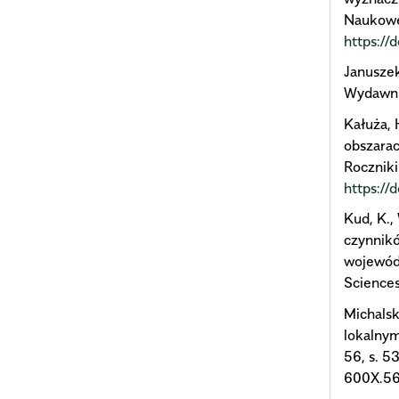
Naukowe 
https:/
Januszek
Wydawni
Kałuża, H
obszarac
Roczniki
https:/
Kud, K.,
czynnikó
wojewód
Sciences,
Michalsk
lokalnym
56, s. 5
600X.5