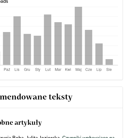
ads
mendowane teksty
bne artykuły
rycja Beba, Julita Jezierska,
Czynniki wpływające na