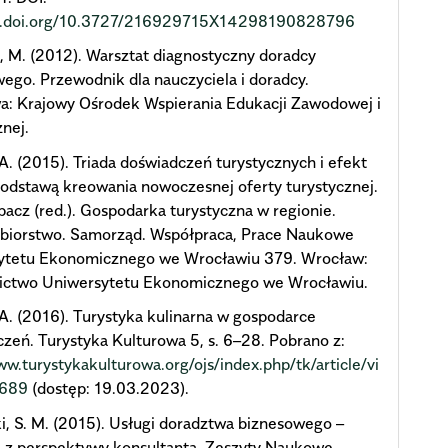
dx.doi.org/10.3727/216929715X14298190828796
, M. (2012). Warsztat diagnostyczny doradcy
go. Przewodnik dla nauczyciela i doradcy.
a: Krajowy Ośrodek Wspierania Edukacji Zawodowej i
nej.
 A. (2015). Triada doświadczeń turystycznych i efekt
odstawą kreowania nowoczesnej oferty turystycznej.
pacz (red.). Gospodarka turystyczna w regionie.
ębiorstwo. Samorząd. Współpraca, Prace Naukowe
ytetu Ekonomicznego we Wrocławiu 379. Wrocław:
ctwo Uniwersytetu Ekonomicznego we Wrocławiu.
 A. (2016). Turystyka kulinarna w gospodarce
zeń. Turystyka Kulturowa 5, s. 6–28. Pobrano z:
ww.turystykakulturowa.org/ojs/index.php/tk/article/vi
/689
(dostęp: 19.03.2023).
i, S. M. (2015). Usługi doradztwa biznesowego –
e z perspektywy konsultanta. Zeszyty Naukowe