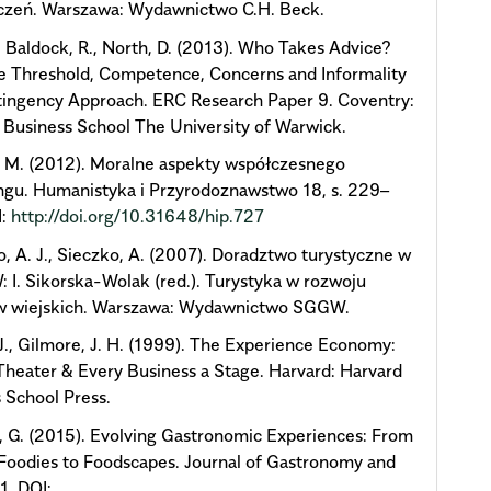
czeń. Warszawa: Wydawnictwo C.H. Beck.
, Baldock, R., North, D. (2013). Who Takes Advice?
e Threshold, Competence, Concerns and Informality
tingency Approach. ERC Research Paper 9. Coventry:
Business School The University of Warwick.
 M. (2012). Moralne aspekty współczesnego
ngu. Humanistyka i Przyrodoznawstwo 18, s. 229–
I:
http://doi.org/10.31648/hip.727
, A. J., Sieczko, A. (2007). Doradztwo turystyczne w
: I. Sikorska-Wolak (red.). Turystyka w rozwoju
w wiejskich. Warszawa: Wydawnictwo SGGW.
 J., Gilmore, J. H. (1999). The Experience Economy:
Theater & Every Business a Stage. Harvard: Harvard
 School Press.
, G. (2015). Evolving Gastronomic Experiences: From
Foodies to Foodscapes. Journal of Gastronomy and
1. DOI: