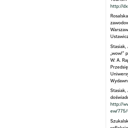
http://
Rosalska
zawodowe
Warszaw
Ustawicz
Stasiak,
„wow!” p
W: A. Ra
Przedsi
Uniwers
Wydawni
Stasiak,
doświadc
http://w
ew/775
Szukalsk
refleksj