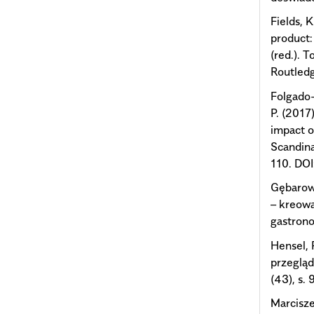
Fields, 
product:
(red.). 
Routledg
Folgado-
P. (2017
impact o
Scandina
110. DOI
Gębarow
– kreow
gastrono
Hensel, 
przegląd
(43), s.
Marcisze