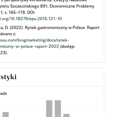
ytetu Szczecińskiego 891, Ekonomiczne Problemy
1, s. 165–178. DOI:
oi.org/10.18276/epu.2015.121-10
, D. (2022). Rynek gastronomiczny w Polsce. Raport
obrano z:
issuu.com/brogmarketing/docs/rynek-
omiczny-w-polsce-raport-2022
(dostęp:
23).
ystyki
ads