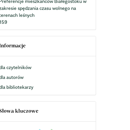
Preferencje mieszkańców Białegostoku w
zakresie spędzania czasu wolnego na
terenach leśnych
159
Informacje
dla czytelników
dla autorów
dla bibliotekarzy
Słowa kluczowe