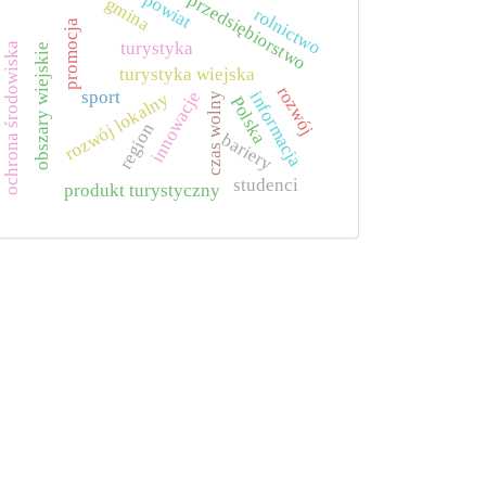
powiat
przedsiębiorstwo
gmina
rolnictwo
promocja
turystyka
ochrona środowiska
obszary wiejskie
turystyka wiejska
rozwój
sport
innowacje
informacja
rozwój lokalny
czas wolny
Polska
region
bariery
studenci
produkt turystyczny