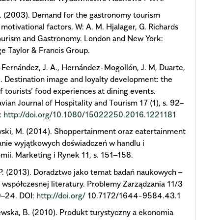
K. (2003). Demand for the gastronomy tourism
 motivational factors. W: A. M. Hjalager, G. Richards
Tourism and Gastronomy. London and New York:
e Taylor & Francis Group.
Fernández, J. A., Hernández-Mogollón, J. M, Duarte,
). Destination image and loyalty development: the
f tourists’ food experiences at dining events.
vian Journal of Hospitality and Tourism 17 (1), s. 92–
:
http://doi.org/10.1080/15022250.2016.1221181
ski, M. (2014). Shoppertainment oraz eatertainment
anie wyjątkowych doświadczeń w handlu i
mii. Marketing i Rynek 11, s. 151–158.
P. (2013). Doradztwo jako temat badań naukowych –
 współczesnej literatury. Problemy Zarządzania 11/3
 9–24. DOI:
http://doi.org/
10.7172/1644-9584.43.1
wska, B. (2010). Produkt turystyczny a ekonomia