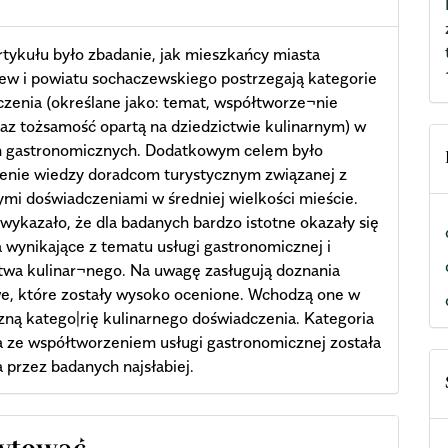
tykułu było zbadanie, jak mieszkańcy miasta
w i powiatu sochaczewskiego postrzegają kategorie
zenia (określane jako: temat, współtworze¬nie
raz tożsamość opartą na dziedzictwie kulinarnym) w
h gastronomicznych. Dodatkowym celem było
zenie wiedzy doradcom turystycznym związanej z
ymi doświadczeniami w średniej wielkości mieście.
wykazało, że dla badanych bardzo istotne okazały się
 wynikające z tematu usługi gastronomicznej i
twa kulinar¬nego. Na uwagę zasługują doznania
e, które zostały wysoko ocenione. Wchodzą one w
ną katego|rię kulinarnego doświadczenia. Kategoria
 ze współtworzeniem usługi gastronomicznej została
 przez badanych najsłabiej.
cle