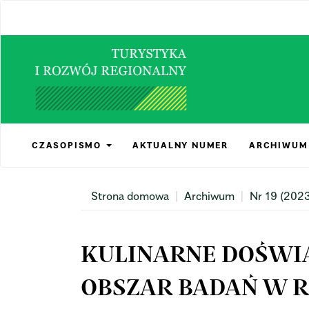
Main
Navigation
Main
Content
Sidebar
CZASOPISMO
AKTUALNY NUMER
ARCHIWUM
Strona domowa
Archiwum
Nr 19 (202
KULINARNE DOŚWI
OBSZAR BADAŃ W 