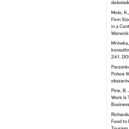
doświad
Mole, K.
Firm Siz
in a Con
Warwick 
Mrówka,
konsulti
241. DO
Parzonko
Polsce W
obszaró
Pine, B.
Work Is 
Business
Richards
Food to 
Tourism 