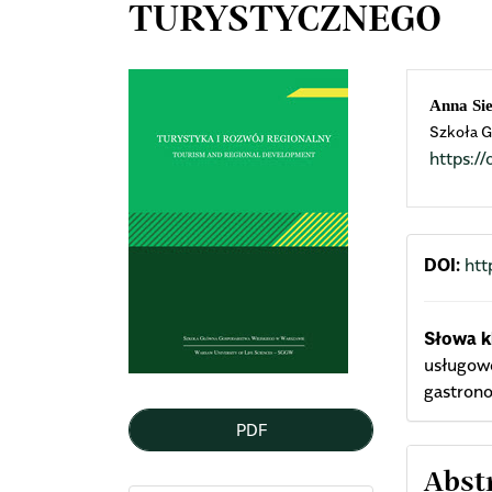
TURYSTYCZNEGO
Article
Mai
Anna Si
Szkoła G
Sidebar
Arti
https:
Cont
DOI:
htt
Słowa k
usługowe
gastron
PDF
Abst