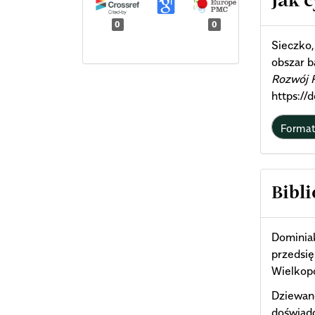
Jak 
Deta
0
0
Sieczko,
obszar 
Rozwój 
https://
Forma
Bibli
Dominiak
przedsię
Wielkopo
Dziewano
doświad