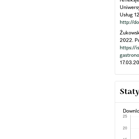
Uniwers
Usług 12
http://d
Żukowska
2022. P
https://
gastron
17.03.20
Stat
Downlo