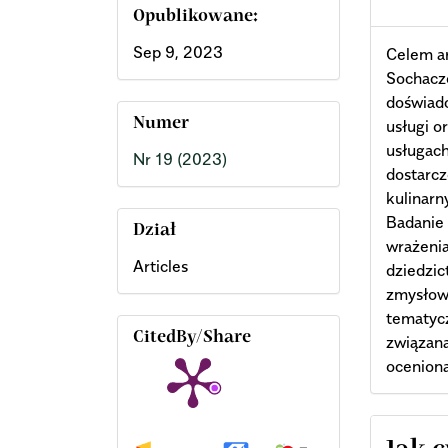
Opublikowane:
Sep 9, 2023
Celem ar
Sochacze
doświadc
Numer
usługi o
usługac
Nr 19 (2023)
dostarc
kulinarn
Badanie 
Dział
wrażenia
Articles
dziedzic
zmysłow
tematycz
CitedBy/Share
związana
oceniona
Arti