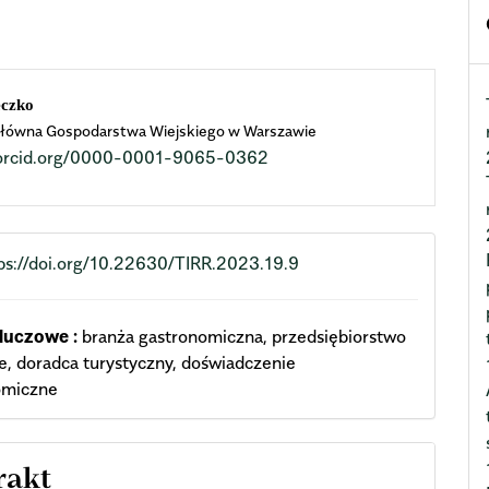
n
eczko
łówna Gospodarstwa Wiejskiego w Warszawie
cle
//orcid.org/0000-0001-9065-0362
ent
ps://doi.org/10.22630/TIRR.2023.19.9
luczowe :
branża gastronomiczna, przedsiębiorstwo
, doradca turystyczny, doświadczenie
omiczne
rakt