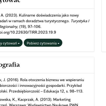
cytować
ils
 A. (2023). Kulinarne doświadczenia jako nowy
badań w ramach doradztwa turystycznego.
Turystyka I
Regionalny
, (19), 97–106.
doi.org/10.22630/TIRR.2023.19.9
ty cytowań
Pobierz cytowania
ografia
, J. (2016). Rola otoczenia biznesu we wspieraniu
biorczości i innowacyjności gospodarki. Przykład
lski. Przedsiębiorczość – Edukacja 12, s. 98–113.
wska, K., Kacprzak, A. (2013). Marketing
czeń. Warszawa: Wydawnictwo Naukowe PWN.